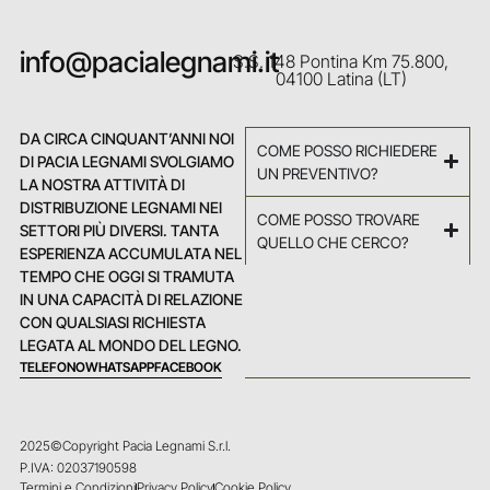
info@pacialegnami.it
S.S. 148 Pontina Km 75.800,
04100 Latina (LT)
DA CIRCA CINQUANT’ANNI NOI
COME POSSO RICHIEDERE
DI PACIA LEGNAMI SVOLGIAMO
UN PREVENTIVO?
LA NOSTRA ATTIVITÀ DI
DISTRIBUZIONE LEGNAMI NEI
COME POSSO TROVARE
SETTORI PIÙ DIVERSI. TANTA
QUELLO CHE CERCO?
ESPERIENZA ACCUMULATA NEL
TEMPO CHE OGGI SI TRAMUTA
IN UNA CAPACITÀ DI RELAZIONE
CON QUALSIASI RICHIESTA
LEGATA AL MONDO DEL LEGNO.
TELEFONO
WHATSAPP
FACEBOOK
2025©Copyright Pacia Legnami S.r.l.
P.IVA: 02037190598
Termini e Condizioni
Privacy Policy
Cookie Policy