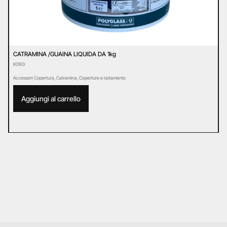
CATRAMINA /GUAINA LIQUIDA DA 1kg
G
K0103
P
Accessori Copertura
,
Catramina
,
Coperture e isolamento
A
Aggiungi al carrello