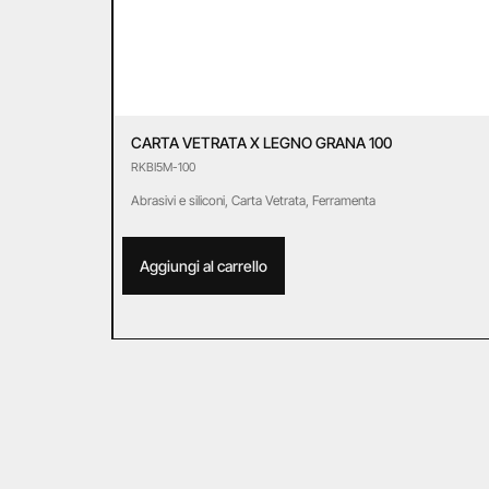
CARTA VETRATA X LEGNO GRANA 100
RKBI5M-100
Abrasivi e siliconi
,
Carta Vetrata
,
Ferramenta
Aggiungi al carrello