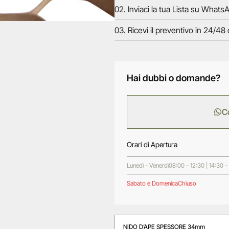
02. Inviaci la tua Lista su WhatsA
03. Ricevi il preventivo in 24/48 
Hai dubbi o domande?
C
Orari di Apertura
Lunedì - Venerdì
08:00 - 12:30 | 14:30 -
Sabato e Domenica
Chiuso
NIDO D’APE SPESSORE 34mm