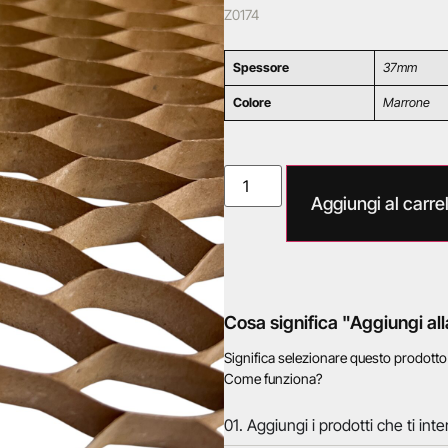
Z0174
Spessore
37mm
Colore
Marrone
Aggiungi al carrel
Cosa significa "Aggiungi all
Significa selezionare questo prodott
Come funziona?
01. Aggiungi i prodotti che ti inte