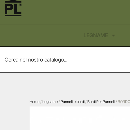
LEGNAME
Home
/
Legname
/
Pannelli e bordi
/
Bordi Per Pannelli
/ BORDO