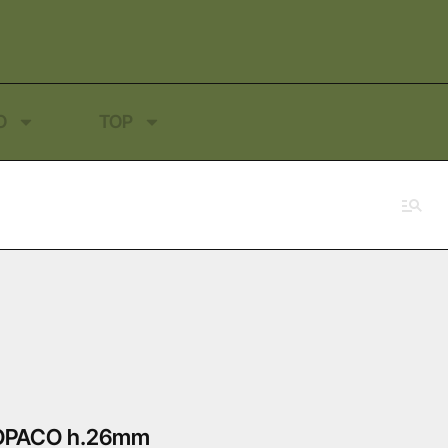
O
TOP
OPACO h.26mm