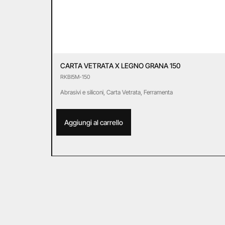
CARTA VETRATA X LEGNO GRANA 150
RKBI5M-150
Abrasivi e siliconi
,
Carta Vetrata
,
Ferramenta
Aggiungi al carrello