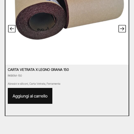
CARTA VETRATA X LEGNO GRANA 150
C
RKBI5M-150
R
Abrasivi e siliconi
,
Carta Vetrata
,
Ferramenta
Ab
Aggiungi al carrello