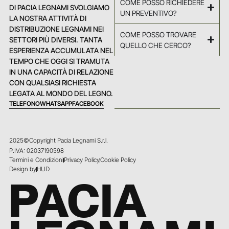
COME POSSO RICHIEDERE
DI PACIA LEGNAMI SVOLGIAMO
UN PREVENTIVO?
LA NOSTRA ATTIVITÀ DI
DISTRIBUZIONE LEGNAMI NEI
COME POSSO TROVARE
SETTORI PIÙ DIVERSI. TANTA
QUELLO CHE CERCO?
ESPERIENZA ACCUMULATA NEL
TEMPO CHE OGGI SI TRAMUTA
IN UNA CAPACITÀ DI RELAZIONE
CON QUALSIASI RICHIESTA
LEGATA AL MONDO DEL LEGNO.
TELEFONO
WHATSAPP
FACEBOOK
2025©Copyright Pacia Legnami S.r.l.
P.IVA: 02037190598
Termini e Condizioni
Privacy Policy
Cookie Policy
Design by
HUD
PACIA