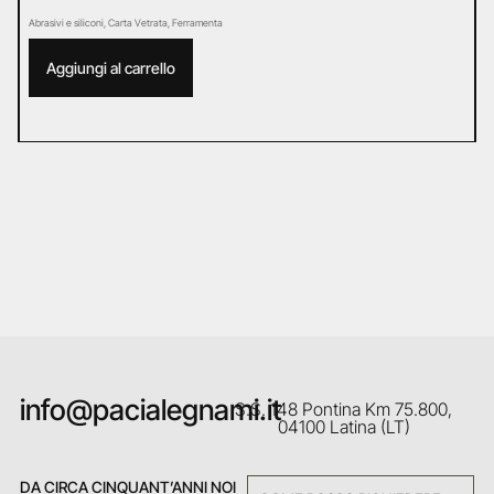
Abrasivi e siliconi
,
Carta Vetrata
,
Ferramenta
Ab
Aggiungi al carrello
info@pacialegnami.it
S.S. 148 Pontina Km 75.800,
04100 Latina (LT)
DA CIRCA CINQUANT’ANNI NOI