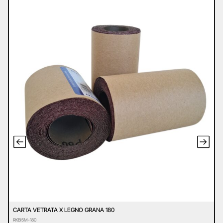
CARTA VETRATA X LEGNO GRANA 180
C
RKBI5M-180
R