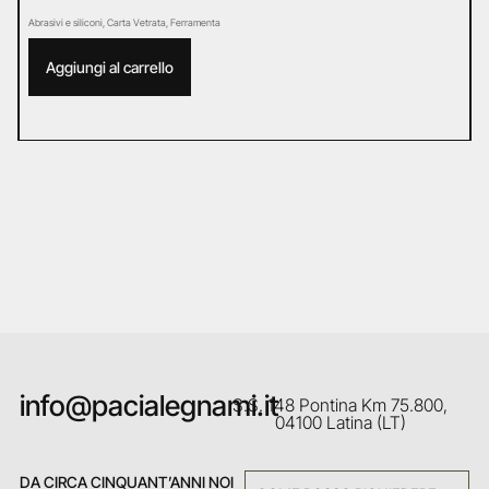
Abrasivi e siliconi
,
Carta Vetrata
,
Ferramenta
Ab
Aggiungi al carrello
info@pacialegnami.it
S.S. 148 Pontina Km 75.800,
04100 Latina (LT)
DA CIRCA CINQUANT’ANNI NOI