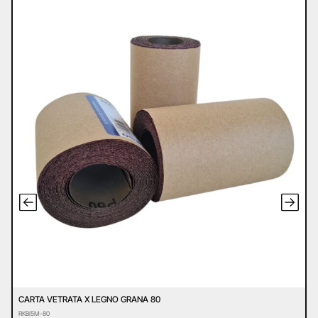
CARTA VETRATA X LEGNO GRANA 80
D
RKBI5M-80
D