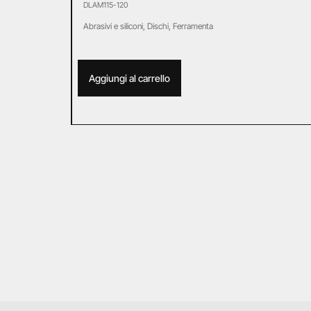
DLAM115-120
Abrasivi e siliconi
,
Dischi
,
Ferramenta
Aggiungi al carrello