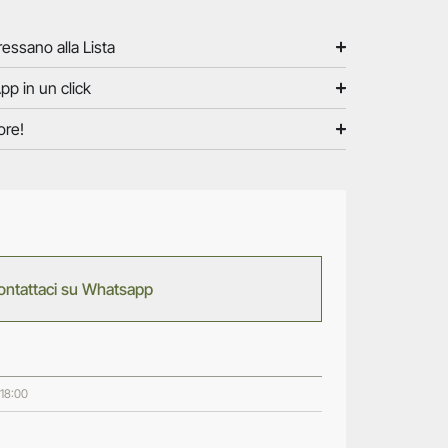
ressano alla Lista
pp in un click
ore!
ontattaci su Whatsapp
 18:00