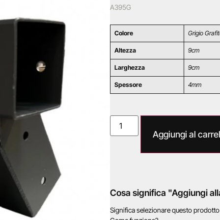
A395G
Colore
Grigio Grafi
Altezza
9cm
Larghezza
9cm
Spessore
4mm
Aggiungi al carrel
Cosa significa "Aggiungi all
Significa selezionare questo prodott