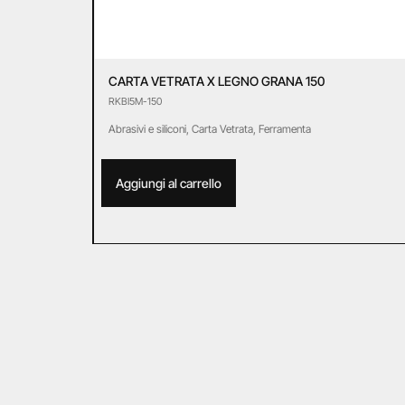
CARTA VETRATA X LEGNO GRANA 150
RKBI5M-150
Abrasivi e siliconi
,
Carta Vetrata
,
Ferramenta
Aggiungi al carrello