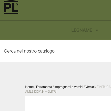
LEGNAME
Home
/
Ferramenta
/
Impregnanti e vernici
/
Vernici
/ FINITUR
AML3133/NN – 6LITRI