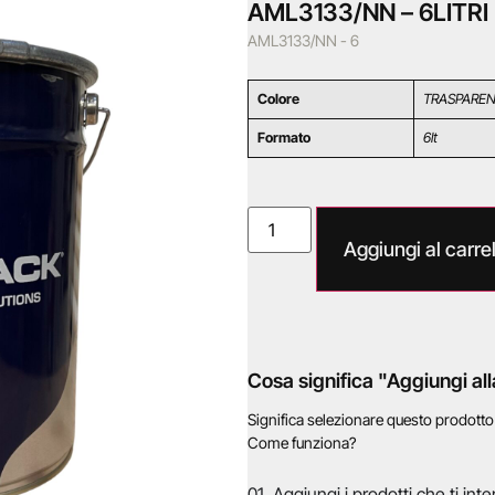
AML3133/NN – 6LITRI
AML3133/NN - 6
Colore
TRASPARE
Formato
6lt
Aggiungi al carrel
Cosa significa "Aggiungi all
Significa selezionare questo prodott
Come funziona?
01. Aggiungi i prodotti che ti inte