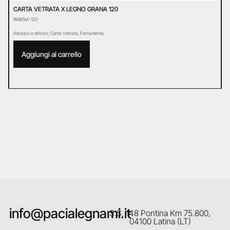
CARTA VETRATA X LEGNO GRANA 120
C
RKBI5M-120
R
Abrasivi e siliconi
,
Carta Vetrata
,
Ferramenta
Ab
Aggiungi al carrello
info@pacialegnami.it
S.S. 148 Pontina Km 75.800,
04100 Latina (LT)