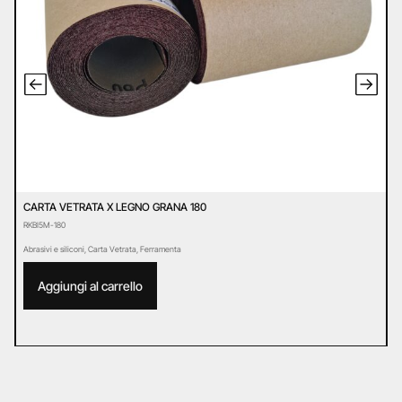
CARTA VETRATA X LEGNO GRANA 180
C
RKBI5M-180
R
Abrasivi e siliconi
,
Carta Vetrata
,
Ferramenta
Ab
Aggiungi al carrello