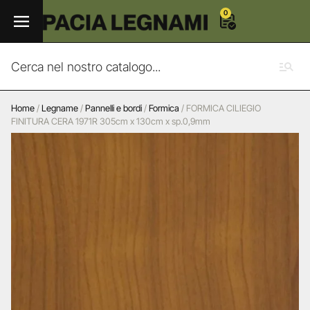
0
Home
/
Legname
/
Pannelli e bordi
/
Formica
/ FORMICA CILIEGIO
FINITURA CERA 1971R 305cm x 130cm x sp.0,9mm