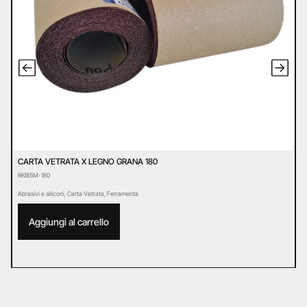
CARTA VETRATA X LEGNO GRANA 180
D
RKBI5M-180
E
Abrasivi e siliconi
,
Carta Vetrata
,
Ferramenta
Ab
Aggiungi al carrello