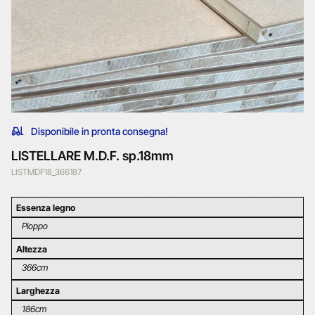
Disponibile in pronta consegna!
LISTELLARE M.D.F. sp.18mm
LISTMDF18_366187
Essenza legno
Pioppo
Altezza
366cm
Larghezza
186cm