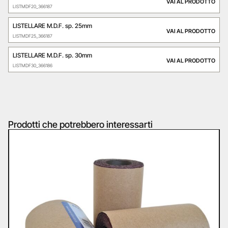
VAI AL PRODOTTO
LISTMDF20_366187
LISTELLARE M.D.F. sp. 25mm
VAI AL PRODOTTO
LISTMDF25_366187
LISTELLARE M.D.F. sp. 30mm
VAI AL PRODOTTO
LISTMDF30_366186
Prodotti che potrebbero interessarti