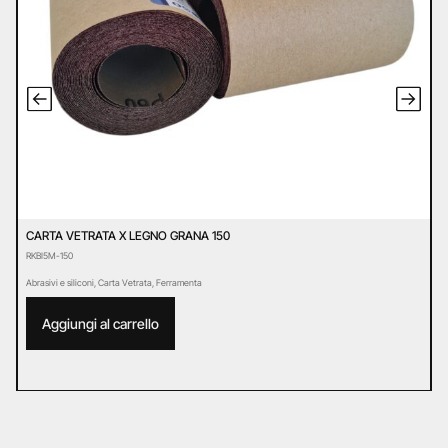
CARTA VETRATA X LEGNO GRANA 150
C
RKBI5M-150
R
Abrasivi e siliconi
,
Carta Vetrata
,
Ferramenta
Ab
Aggiungi al carrello