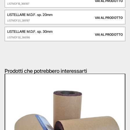
VAI AL PRODOTTO
LISTMDF18_366187
LISTELLARE M.D.F. sp. 20mm
VAI AL PRODOTTO
LISTMDF20_366187
LISTELLARE M.D.F. sp. 30mm
VAI AL PRODOTTO
LISTMDF30_366186
Prodotti che potrebbero interessarti