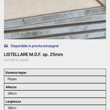
Disponibile in pronta consegna!
LISTELLARE M.D.F. sp. 25mm
LISTMDF25_366187
Essenza legno
Pioppo
Altezza
366cm
Larghezza
186cm