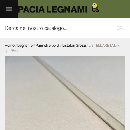
0
Home
/
Legname
/
Pannelli e bordi
/
Listellari Grezzi
/ LISTELLARE M.D.F.
sp. 25mm