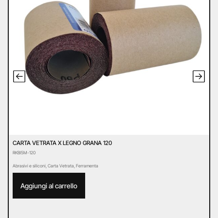
CARTA VETRATA X LEGNO GRANA 120
C
RKBI5M-120
R
Abrasivi e siliconi
,
Carta Vetrata
,
Ferramenta
Ab
Aggiungi al carrello