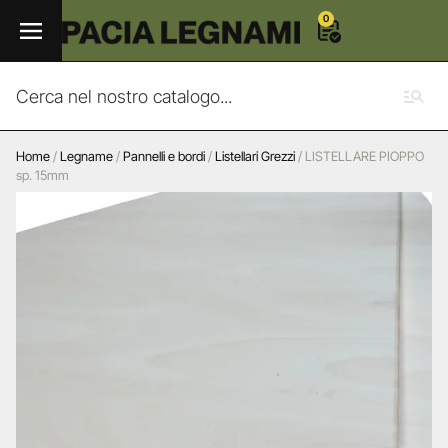
0
Home
/
Legname
/
Pannelli e bordi
/
Listellari Grezzi
/ LISTELLARE PIOPPO
sp. 15mm