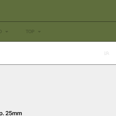
O
TOP
sp. 25mm