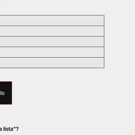
lo
a lista"?