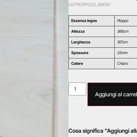
LISTPIOPPO25_366187
Essenza legno
Pioppo
Altezza
366cm
Larghezza
187cm
Spessore
25mm
Colore
Chiaro
Aggiungi al carrel
Cosa significa "Aggiungi all