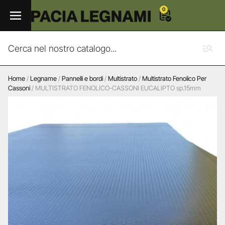
0
Home
/
Legname
/
Pannelli e bordi
/
Multistrato
/
Multistrato Fenolico Per
Cassoni
/ MULTISTRATO FENOLICO-CASSONI EUCALIPTO sp.15mm