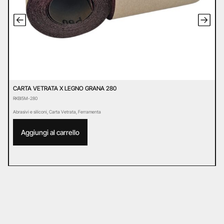
CARTA VETRATA X LEGNO GRANA 280
C
RKBI5M-280
R
Abrasivi e siliconi
,
Carta Vetrata
,
Ferramenta
Ab
Aggiungi al carrello