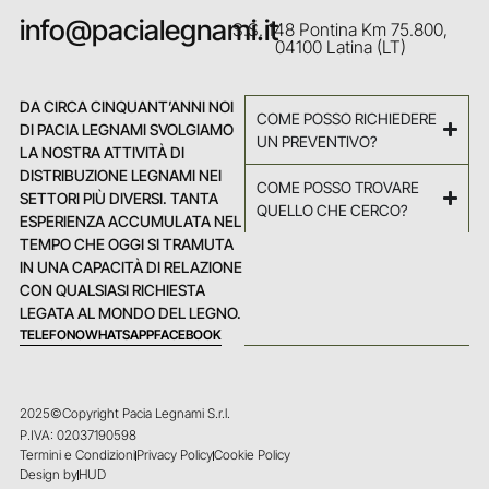
info@pacialegnami.it
S.S. 148 Pontina Km 75.800,
04100 Latina (LT)
DA CIRCA CINQUANT’ANNI NOI
COME POSSO RICHIEDERE
DI PACIA LEGNAMI SVOLGIAMO
UN PREVENTIVO?
LA NOSTRA ATTIVITÀ DI
DISTRIBUZIONE LEGNAMI NEI
COME POSSO TROVARE
SETTORI PIÙ DIVERSI. TANTA
QUELLO CHE CERCO?
ESPERIENZA ACCUMULATA NEL
TEMPO CHE OGGI SI TRAMUTA
IN UNA CAPACITÀ DI RELAZIONE
CON QUALSIASI RICHIESTA
LEGATA AL MONDO DEL LEGNO.
TELEFONO
WHATSAPP
FACEBOOK
2025©Copyright Pacia Legnami S.r.l.
P.IVA: 02037190598
Termini e Condizioni
Privacy Policy
Cookie Policy
Design by
HUD