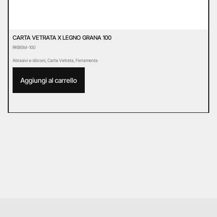
CARTA VETRATA X LEGNO GRANA 100
C
RKBI5M-100
R
Abrasivi e siliconi
,
Carta Vetrata
,
Ferramenta
Ab
Aggiungi al carrello