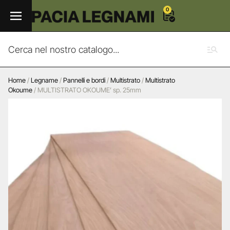
0
Home
/
Legname
/
Pannelli e bordi
/
Multistrato
/
Multistrato
Okoume
/ MULTISTRATO OKOUME’ sp. 25mm