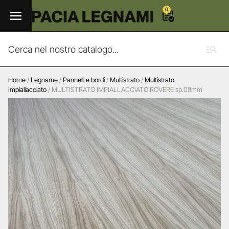
0
Home
/
Legname
/
Pannelli e bordi
/
Multistrato
/
Multistrato
Impiallacciato
/ MULTISTRATO IMPIALLACCIATO ROVERE sp.08mm