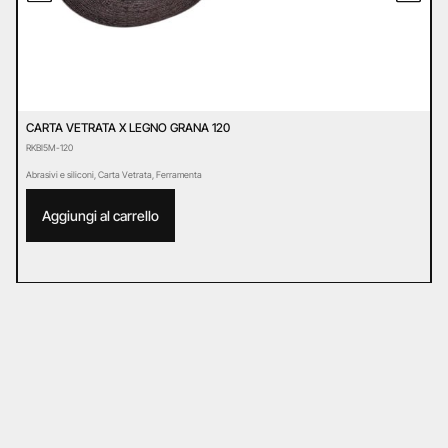
CARTA VETRATA X LEGNO GRANA 120
P
RKBI5M-120
E
Abrasivi e siliconi
,
Carta Vetrata
,
Ferramenta
Ab
Aggiungi al carrello