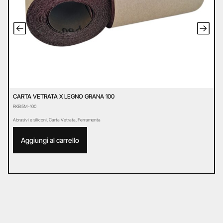
CARTA VETRATA X LEGNO GRANA 100
D
RKBI5M-100
D
Abrasivi e siliconi
,
Carta Vetrata
,
Ferramenta
Ab
Aggiungi al carrello