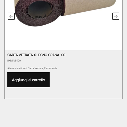
CARTA VETRATA X LEGNO GRANA 100
C
RKBI5M-100
R
Abrasivi e siliconi
,
Carta Vetrata
,
Ferramenta
Ab
Aggiungi al carrello