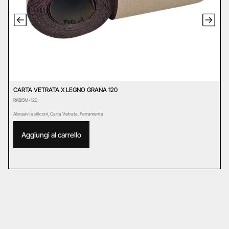
CARTA VETRATA X LEGNO GRANA 120
C
RKBI5M-120
R
Abrasivi e siliconi
,
Carta Vetrata
,
Ferramenta
Ab
Aggiungi al carrello