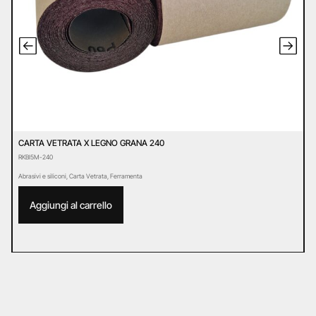
CARTA VETRATA X LEGNO GRANA 240
C
RKBI5M-240
R
Abrasivi e siliconi
,
Carta Vetrata
,
Ferramenta
Ab
Aggiungi al carrello