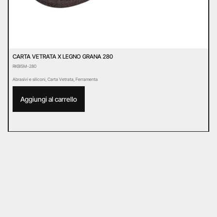
CARTA VETRATA X LEGNO GRANA 280
C
RKBI5M-280
R
Abrasivi e siliconi
,
Carta Vetrata
,
Ferramenta
Ab
Aggiungi al carrello