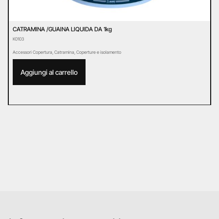
CATRAMINA /GUAINA LIQUIDA DA 1kg
C
K0103
K
Accessori Copertura
,
Catramina
,
Coperture e isolamento
A
Aggiungi al carrello