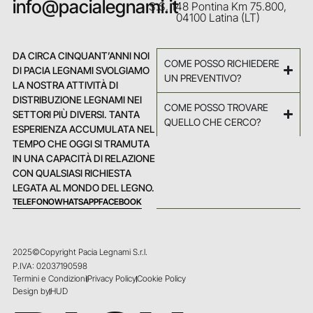
info@pacialegnami.it
S.S. 148 Pontina Km 75.800,
04100 Latina (LT)
DA CIRCA CINQUANT’ANNI NOI
COME POSSO RICHIEDERE
DI PACIA LEGNAMI SVOLGIAMO
UN PREVENTIVO?
LA NOSTRA ATTIVITÀ DI
DISTRIBUZIONE LEGNAMI NEI
COME POSSO TROVARE
SETTORI PIÙ DIVERSI. TANTA
QUELLO CHE CERCO?
ESPERIENZA ACCUMULATA NEL
TEMPO CHE OGGI SI TRAMUTA
IN UNA CAPACITÀ DI RELAZIONE
CON QUALSIASI RICHIESTA
LEGATA AL MONDO DEL LEGNO.
TELEFONO
WHATSAPP
FACEBOOK
2025©Copyright Pacia Legnami S.r.l.
P.IVA: 02037190598
Termini e Condizioni
Privacy Policy
Cookie Policy
Design by
HUD