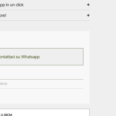
pp in un click
ore!
ontattaci su Whatsapp
 18:00
S.V.38CM