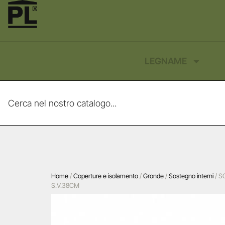
LEGNAME
Home
/
Coperture e isolamento
/
Gronde
/
Sostegno interni
/ S
S.V.38CM