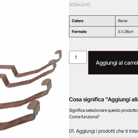
SOSALEVO
Colore
Rame
Formato
S.V.38cm
Aggiungi al carrel
Cosa significa "Aggiungi all
Significa selezionare questo prodott
Come funziona?
01. Aggiungi i prodotti che ti inte