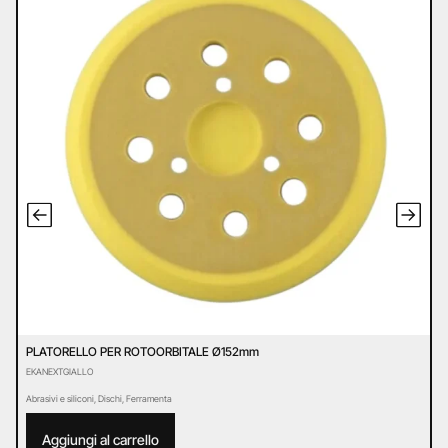
PLATORELLO PER ROTOORBITALE Ø152mm
D
EKANEXTGIALLO
D
Abrasivi e siliconi
,
Dischi
,
Ferramenta
Ab
Aggiungi al carrello