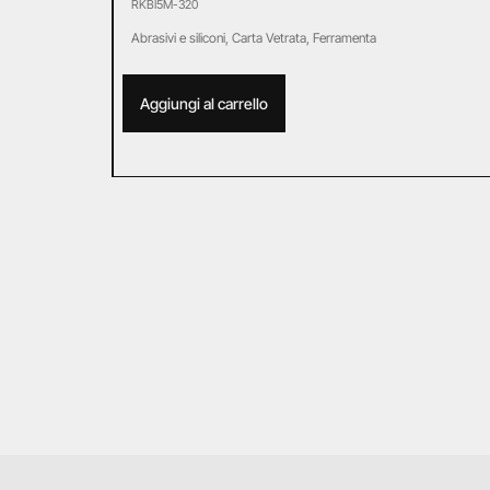
RKBI5M-320
Abrasivi e siliconi
,
Carta Vetrata
,
Ferramenta
Aggiungi al carrello