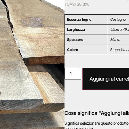
TCAST30_3XL
Essenza legno
Castagno
Larghezza
45cm a 49
Spessore
30mm
Colore
Bruno inten
Aggiungi al carrel
Cosa significa "Aggiungi all
Significa selezionare questo prodott