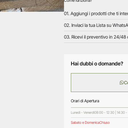
Come funziona?
01. Aggiungi i prodotti che ti inte
02. Inviaci la tua Lista su WhatsA
03. Ricevi il preventivo in 24/48 
Hai dubbi o domande?
C
Orari di Apertura
Lunedì - Venerdì
08:00 - 12:30 | 14:30 -
Sabato e Domenica
Chiuso