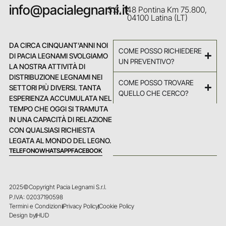
info@pacialegnami.it
S.S. 148 Pontina Km 75.800,
04100 Latina (LT)
DA CIRCA CINQUANT’ANNI NOI
COME POSSO RICHIEDERE
DI PACIA LEGNAMI SVOLGIAMO
UN PREVENTIVO?
LA NOSTRA ATTIVITÀ DI
DISTRIBUZIONE LEGNAMI NEI
COME POSSO TROVARE
SETTORI PIÙ DIVERSI. TANTA
QUELLO CHE CERCO?
ESPERIENZA ACCUMULATA NEL
TEMPO CHE OGGI SI TRAMUTA
IN UNA CAPACITÀ DI RELAZIONE
CON QUALSIASI RICHIESTA
LEGATA AL MONDO DEL LEGNO.
TELEFONO
WHATSAPP
FACEBOOK
2025©Copyright Pacia Legnami S.r.l.
P.IVA: 02037190598
Termini e Condizioni
Privacy Policy
Cookie Policy
Design by
HUD