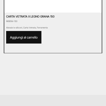
CARTA VETRATA X LEGNO GRANA 150
C
RKBI5M-150
R
Abrasivi e siliconi
,
Carta Vetrata
,
Ferramenta
Ab
Aggiungi al carrello