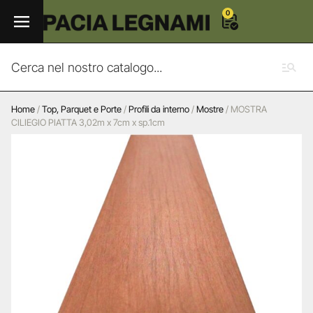
0
Home
/
Top, Parquet e Porte
/
Profili da interno
/
Mostre
/ MOSTRA
CILIEGIO PIATTA 3,02m x 7cm x sp.1cm