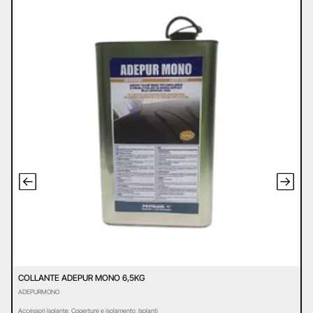
COLLANTE ADEPUR MONO 6,5KG
L
ADEPURMONO
L
Accessori Isolante
,
Coperture e isolamento
,
Isolanti
C