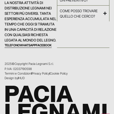
UN PREVENTIVO?
LA NOSTRA ATTIVITÀ DI
DISTRIBUZIONE LEGNAMI NEI
COME POSSO TROVARE
SETTORI PIÙ DIVERSI. TANTA
QUELLO CHE CERCO?
ESPERIENZA ACCUMULATA NEL
TEMPO CHE OGGI SI TRAMUTA
IN UNA CAPACITÀ DI RELAZIONE
CON QUALSIASI RICHIESTA
LEGATA AL MONDO DEL LEGNO.
TELEFONO
WHATSAPP
FACEBOOK
2025©Copyright Pacia Legnami S.r.l.
P.IVA: 02037190598
Termini e Condizioni
Privacy Policy
Cookie Policy
Design by
HUD
PACIA
LEGNAMI