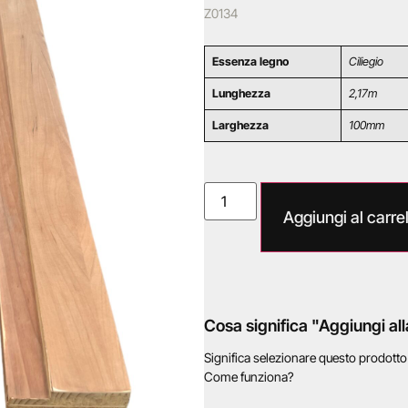
Z0134
Essenza legno
Ciliegio
Lunghezza
2,17m
Larghezza
100mm
Aggiungi al carrel
Cosa significa "Aggiungi all
Significa selezionare questo prodott
Come funziona?