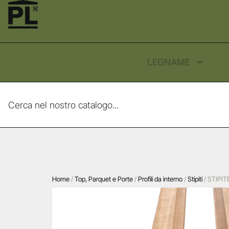
LEGNAME
Home
/
Top, Parquet e Porte
/
Profili da interno
/
Stipiti
/ STIPIT