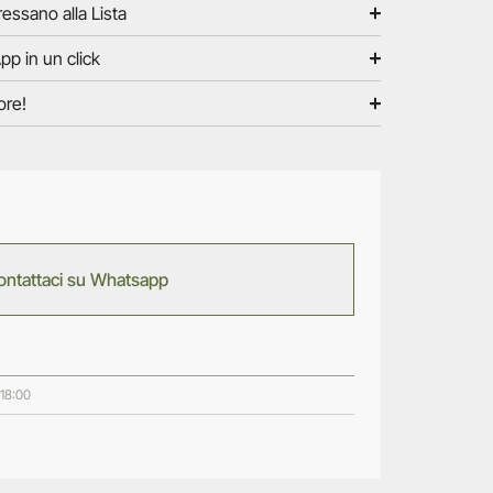
ressano alla Lista
pp in un click
ore!
ontattaci su Whatsapp
 18:00