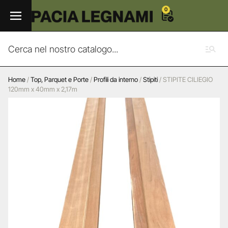
0
Home
/
Top, Parquet e Porte
/
Profili da interno
/
Stipiti
/ STIPITE CILIEGIO
120mm x 40mm x 2,17m