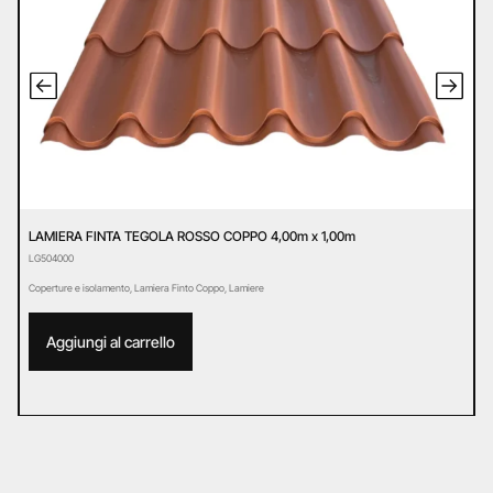
LAMIERA FINTA TEGOLA ROSSO COPPO 4,00m x 1,00m
L
LG504000
L
Coperture e isolamento
,
Lamiera Finto Coppo
,
Lamiere
C
Aggiungi al carrello