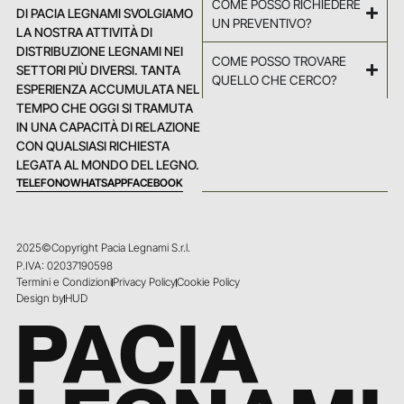
COME POSSO RICHIEDERE
DI PACIA LEGNAMI SVOLGIAMO
UN PREVENTIVO?
LA NOSTRA ATTIVITÀ DI
DISTRIBUZIONE LEGNAMI NEI
COME POSSO TROVARE
SETTORI PIÙ DIVERSI. TANTA
QUELLO CHE CERCO?
ESPERIENZA ACCUMULATA NEL
TEMPO CHE OGGI SI TRAMUTA
IN UNA CAPACITÀ DI RELAZIONE
CON QUALSIASI RICHIESTA
LEGATA AL MONDO DEL LEGNO.
TELEFONO
WHATSAPP
FACEBOOK
2025©Copyright Pacia Legnami S.r.l.
P.IVA: 02037190598
Termini e Condizioni
Privacy Policy
Cookie Policy
Design by
HUD
PACIA