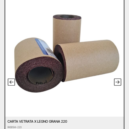
CARTA VETRATA X LEGNO GRANA 220
C
RKBI5M-220
R