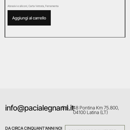
Abrasivi e siliconi
,
Carta Vetrata
,
Ferramenta
Ab
Aggiungi al carrello
info@pacialegnami.it
S.S. 148 Pontina Km 75.800,
04100 Latina (LT)
DA CIRCA CINQUANT’ANNI NOI