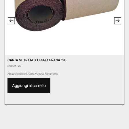
CARTA VETRATA X LEGNO GRANA 120
P
RKBI5M-120
E
Abrasivi e siliconi
,
Carta Vetrata
,
Ferramenta
Ab
Aggiungi al carrello