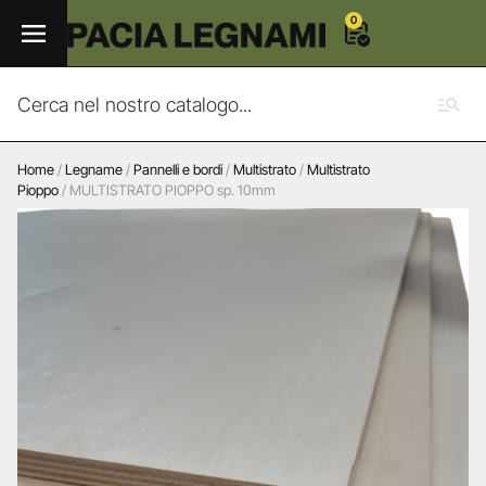
0
Home
/
Legname
/
Pannelli e bordi
/
Multistrato
/
Multistrato
Pioppo
/ MULTISTRATO PIOPPO sp. 10mm