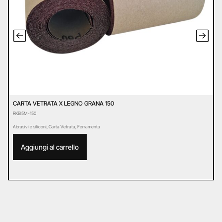
CARTA VETRATA X LEGNO GRANA 150
C
RKBI5M-150
R
Abrasivi e siliconi
,
Carta Vetrata
,
Ferramenta
Ab
Aggiungi al carrello