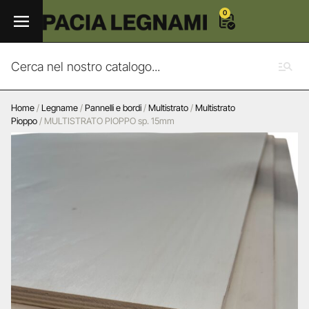
0
Home
/
Legname
/
Pannelli e bordi
/
Multistrato
/
Multistrato
Pioppo
/ MULTISTRATO PIOPPO sp. 15mm