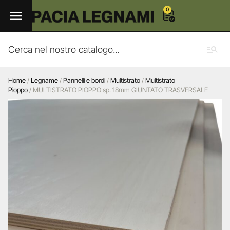
0
Home
/
Legname
/
Pannelli e bordi
/
Multistrato
/
Multistrato
Pioppo
/ MULTISTRATO PIOPPO sp. 18mm GIUNTATO TRASVERSALE