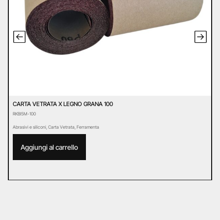
CARTA VETRATA X LEGNO GRANA 100
C
RKBI5M-100
R
Abrasivi e siliconi
,
Carta Vetrata
,
Ferramenta
Ab
Aggiungi al carrello